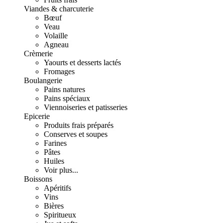
Viandes & charcuterie
Bœuf
Veau
Volaille
Agneau
Crèmerie
Yaourts et desserts lactés
Fromages
Boulangerie
Pains natures
Pains spéciaux
Viennoiseries et patisseries
Epicerie
Produits frais préparés
Conserves et soupes
Farines
Pâtes
Huiles
Voir plus...
Boissons
Apéritifs
Vins
Bières
Spiritueux